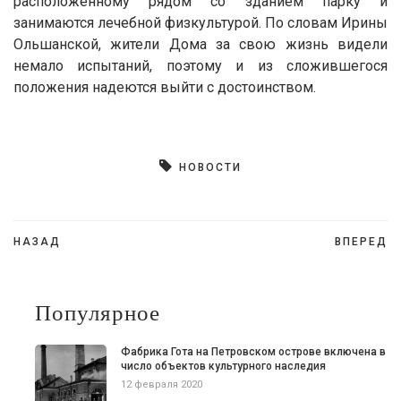
расположенному рядом со зданием парку и
занимаются лечебной физкультурой. По словам Ирины
Ольшанской, жители Дома за свою жизнь видели
немало испытаний, поэтому и из сложившегося
положения надеются выйти с достоинством.
НОВОСТИ
Навигация
НАЗАД
ВПЕРЕД
по
записям
Популярное
Фабрика Гота на Петровском острове включена в
число объектов культурного наследия
12 февраля 2020